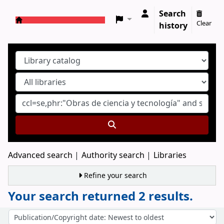
Search
Clear
history
Koha online
Advanced search
Authority search
Libraries
Refine your search
Your search returned 2 results.
Sort
Sort by: