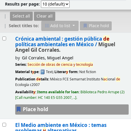
Results per page:
Select all
Clear all
Select titles to:
Add to list
Place hold
Results
Crónica ambiental : gestión pública
de
políticas ambientales en México /
Miguel
Angel Gil Corrales.
by
Gil Corrales, Miguel Angel
Series:
Sección
de
obras
de
ciencia
y
tecnología
Material t
y
pe:
Text
; Literar
y
form:
Not fiction
Publication
de
tails:
México
FCE Semarnat Instituto N
ac
ional
de
Ecología
c2007
Availabilit
y
:
Items available for loan:
Biblioteca Pedro Arrupe
(2)
Call number:
HC 140 E5 G55 2007, ..
.
Place hold
El Medio ambiente en México : temas
problemas
y
alternativas