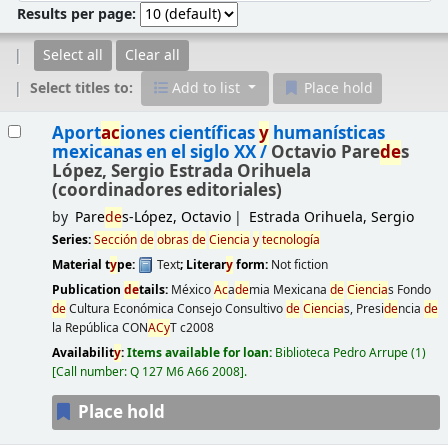
Results per page:
Select all
Clear all
Select titles to:
Add to list
Place hold
Results
Aport
ac
iones científicas
y
humanísticas
mexicanas en el siglo XX /
Octavio Pare
de
s
López, Sergio Estrada Orihuela
(coordinadores editoriales)
by
Pare
de
s-López, Octavio
Estrada Orihuela, Sergio
Series:
Sección
de
obras
de
Ciencia
y
tecnología
Material t
y
pe:
Text
; Literar
y
form:
Not fiction
Publication
de
tails:
México
Ac
a
de
mia Mexicana
de
Ciencia
s Fondo
de
Cultura Económica Consejo Consultivo
de
Ciencia
s, Presi
de
ncia
de
la República CON
AC
y
T
c2008
Availabilit
y
:
Items available for loan:
Biblioteca Pedro Arrupe
(1)
Call number:
Q 127 M6 A66 2008
.
Place hold