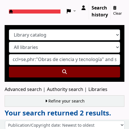
Search
Clear
history
Koha online
Advanced search
Authority search
Libraries
Refine your search
Your search returned 2 results.
Sort
Sort by: