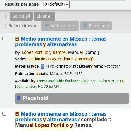
Results per page:
Select all
Clear all
Select titles to:
Add to list
Place hold
Results
El
Medio ambiente en México : temas
problemas
y
alternativas
by
López
Portillo
y
Ramos,
Manu
el
[comp.]
Series:
Sección
de
Obras
de
Ciencia
y
Tecnología
Material t
y
pe:
Text
; Format:
print
; Literar
y
form:
Not fiction
Publication
de
tails:
México :
F.C.E.,
1982
Availabilit
y
:
Items available for loan:
Biblioteca Pedro Arrupe
(
1)
Call number:
HC 79 E5 M4
.
Place hold
El
Medio ambiente en México : temas
problemas
y
alternativas /
compilador:
Manu
el
López
Portillo
y
Ramos.