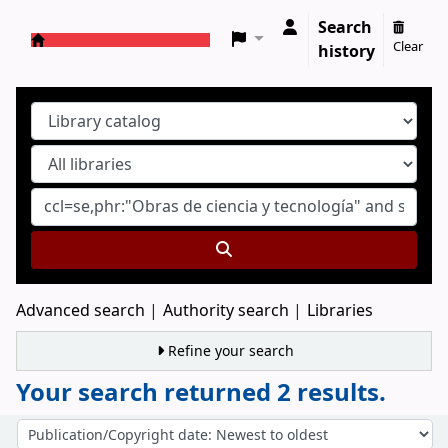
Search
Clear
history
Koha online
Advanced search
Authority search
Libraries
Refine your search
Your search returned 2 results.
Sort
Sort by: