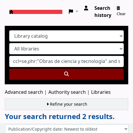
Search
Clear
history
Koha online
Advanced search
Authority search
Libraries
Refine your search
Your search returned 2 results.
Sort
Sort by: