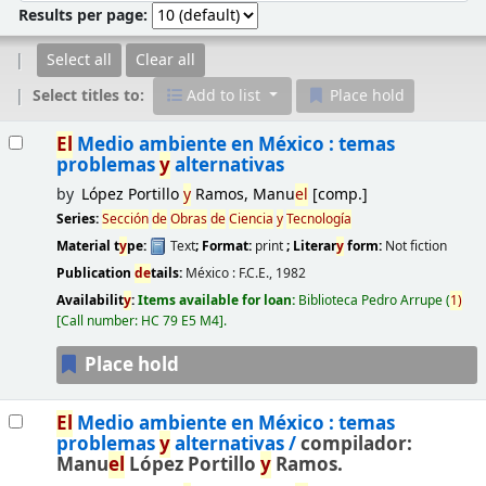
Results per page:
Select all
Clear all
Select titles to:
Add to list
Place hold
Results
El
Medio ambiente en México : temas
problemas
y
alternativas
by
López Portillo
y
Ramos, Manu
el
[comp.]
Series:
Sección
de
Obras
de
Ciencia
y
Tecnología
Material t
y
pe:
Text
; Format:
print
; Literar
y
form:
Not fiction
Publication
de
tails:
México :
F.C.E.,
1982
Availabilit
y
:
Items available for loan:
Biblioteca Pedro Arrupe
(
1)
Call number:
HC 79 E5 M4
.
Place hold
El
Medio ambiente en México : temas
problemas
y
alternativas /
compilador:
Manu
el
López Portillo
y
Ramos.