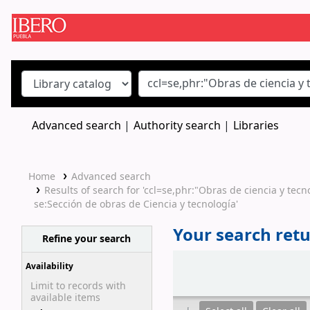
Koha online
Advanced search
Authority search
Libraries
Home
Advanced search
Results of search for 'ccl=se,phr:"Obras de ciencia y te
se:Sección de obras de Ciencia y tecnología'
Your search retu
Refine your search
Sort
Availability
Limit to records with
available items