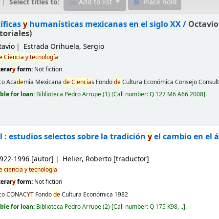
Select titles to:
Add to list
Place hold
íficas
y
humanísticas mexicanas en el siglo XX /
Octavio
toriales)
tavio
Estrada Orihuela, Sergio
e
Ciencia
y
tecnología
terar
y
form:
Not fiction
co
Aca
de
mia Mexicana
de
Ciencia
s Fondo
de
Cultura Económica Consejo Consul
ble for loan:
Biblioteca Pedro Arrupe
(1)
Call number:
Q 127 M6 A66 2008
.
 : estudios selectos sobre la tradición
y
el cambio en el
1922-1996
[autor]
Helier, Roberto
[traductor]
e
ciencia
y
tecnología
terar
y
form:
Not fiction
co
CONAC
Y
T Fondo
de
Cultura Económica
1982
ble for loan:
Biblioteca Pedro Arrupe
(2)
Call number:
Q 175 K98, ..
.