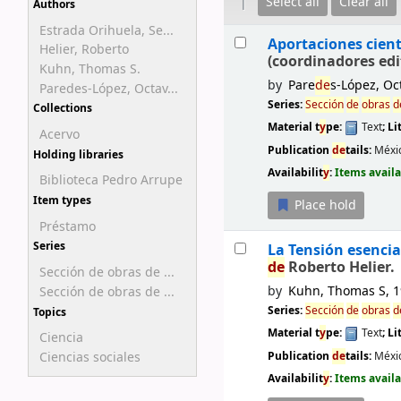
Select all
Clear all
Authors
Estrada Orihuela, Se...
Results
Aportaciones cient
Helier, Roberto
(coordinadores edi
Kuhn, Thomas S.
by
Pare
de
s-López, Oc
Paredes-López, Octav...
Series:
Sección
de
obras
d
Collections
Material t
y
pe:
Text
; Li
Acervo
Publication
de
tails:
Méxi
Holding libraries
Availabilit
y
:
Items availa
Biblioteca Pedro Arrupe
Item types
Place hold
Préstamo
Series
La Tensión esencial
de
Roberto Helier.
Sección de obras de ...
by
Kuhn, Thomas S
, 
Sección de obras de ...
Series:
Sección
de
obras
d
Topics
Material t
y
pe:
Text
; Li
Ciencia
Publication
de
tails:
Méxi
Ciencias sociales
Availabilit
y
:
Items availa