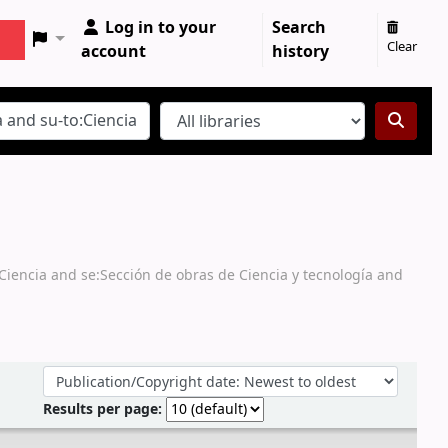
Log in to your
Search
Clear
account
history
:Ciencia and se:Sección de obras de Ciencia y tecnología and
Sort by:
Results per page: