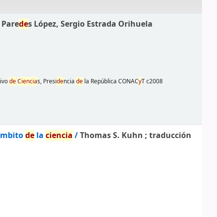
 Pare
de
s López, Sergio Estrada Orihuela
tivo
de
Ciencia
s, Presi
de
ncia
de
la República CONAC
y
T
c2008
 ámbito
de
la
ciencia
/
Thomas S. Kuhn ; traducción