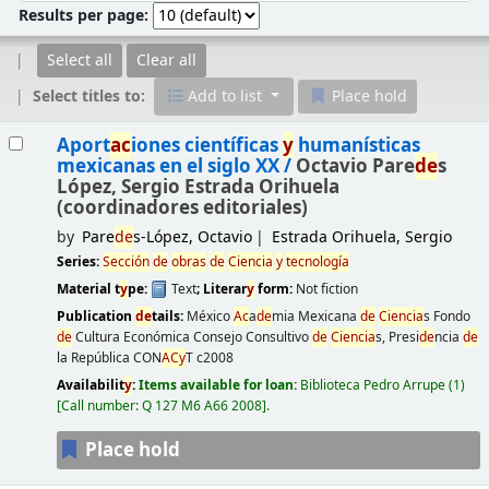
Results per page:
Select all
Clear all
Select titles to:
Add to list
Place hold
Results
Aport
ac
iones científicas
y
humanísticas
mexicanas en el siglo XX /
Octavio Pare
de
s
López, Sergio Estrada Orihuela
(coordinadores editoriales)
by
Pare
de
s-López, Octavio
Estrada Orihuela, Sergio
Series:
Sección
de
obras
de
Ciencia
y
tecnología
Material t
y
pe:
Text
; Literar
y
form:
Not fiction
Publication
de
tails:
México
Ac
a
de
mia Mexicana
de
Ciencia
s Fondo
de
Cultura Económica Consejo Consultivo
de
Ciencia
s, Presi
de
ncia
de
la República CON
AC
y
T
c2008
Availabilit
y
:
Items available for loan:
Biblioteca Pedro Arrupe
(1)
Call number:
Q 127 M6 A66 2008
.
Place hold