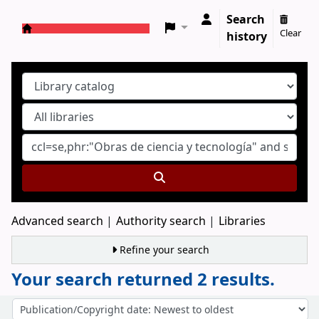
Search
Clear
history
Koha online
Advanced search
Authority search
Libraries
Refine your search
Your search returned 2 results.
Sort
Sort by: