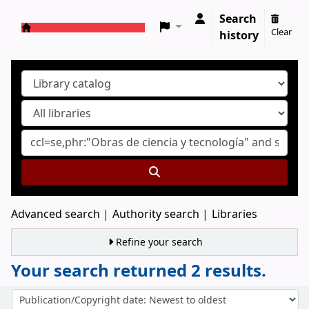
Search
Clear
history
Koha online
Advanced search
Authority search
Libraries
Refine your search
Your search returned 2 results.
Sort
Sort by: