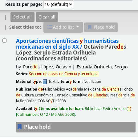
Results per page:
Select all
Clear all
Select titles to:
Add to list
Place hold
Results
Aportaciones científicas
y
humanísticas
mexicanas en el siglo XX /
Octavio Pare
de
s
López, Sergio Estrada Orihuela
(coordinadores editoriales)
by
Pare
de
s-López, Octavio
Estrada Orihuela, Sergio
Series:
Sección
de
obras
de
Ciencia
y
tecnología
Material t
y
pe:
Text
; Literar
y
form:
Not fiction
Publication
de
tails:
México
Aca
de
mia Mexicana
de
Ciencia
s Fondo
de
Cultura Económica Consejo Consultivo
de
Ciencia
s, Presi
de
ncia
de
la República CONAC
y
T
c2008
Availabilit
y
:
Items available for loan:
Biblioteca Pedro Arrupe
(
1)
Call number:
Q 127 M6 A66 2008
.
Place hold