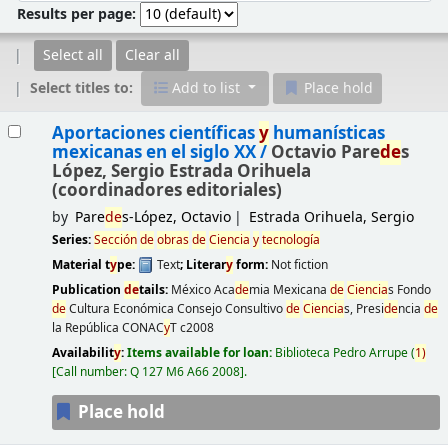
Results per page:
Select all
Clear all
Select titles to:
Add to list
Place hold
Results
Aportaciones científicas
y
humanísticas
mexicanas en el siglo XX /
Octavio Pare
de
s
López, Sergio Estrada Orihuela
(coordinadores editoriales)
by
Pare
de
s-López, Octavio
Estrada Orihuela, Sergio
Series:
Sección
de
obras
de
Ciencia
y
tecnología
Material t
y
pe:
Text
; Literar
y
form:
Not fiction
Publication
de
tails:
México
Aca
de
mia Mexicana
de
Ciencia
s Fondo
de
Cultura Económica Consejo Consultivo
de
Ciencia
s, Presi
de
ncia
de
la República CONAC
y
T
c2008
Availabilit
y
:
Items available for loan:
Biblioteca Pedro Arrupe
(
1)
Call number:
Q 127 M6 A66 2008
.
Place hold