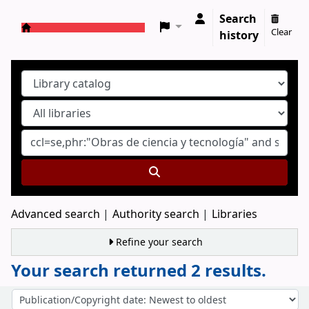
Search
Clear
history
Koha online
Advanced search
Authority search
Libraries
Refine your search
Your search returned 2 results.
Sort
Sort by: