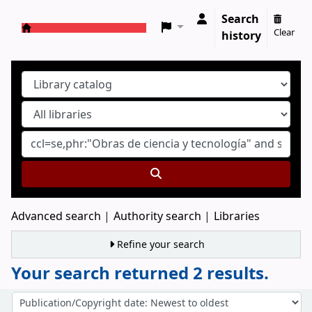
Search
Clear
history
Koha online
Advanced search
Authority search
Libraries
Refine your search
Your search returned 2 results.
Sort
Sort by: