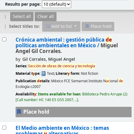
Results per page:
Select all
Clear all
Select titles to:
Add to list
Place hold
Results
Crónica ambiental : gestión pública
de
políticas ambientales en México /
Miguel
Angel Gil Corrales.
by
Gil Corrales, Miguel Angel
Series:
Sección
de
obras
de
ciencia
y
tecnología
Material t
y
pe:
Text
; Literar
y
form:
Not fiction
Publication
de
tails:
México
FCE Semarnat Instituto N
ac
ional
de
Ecología
c2007
Availabilit
y
:
Items available for loan:
Biblioteca Pedro Arrupe
(2)
Call number:
HC 140 E5 G55 2007, ..
.
Place hold
El Medio ambiente en México : temas
problemas
y
alternativas