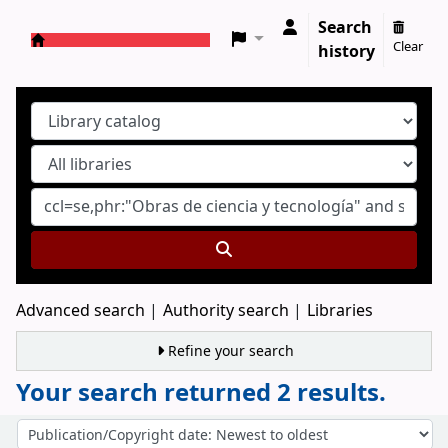
Search
Clear
history
Koha online
Advanced search
Authority search
Libraries
Refine your search
Your search returned 2 results.
Sort
Sort by: