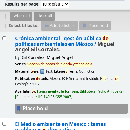
Results per page:
Select all
Clear all
Select titles to:
Add to list
Place hold
Results
Crónica ambiental : gestión pública
de
políticas ambientales en México /
Miguel
Angel Gil Corrales.
by
Gil Corrales, Miguel Angel
Series:
Sección
de
obras
de
ciencia
y
tecnología
Material t
y
pe:
Text
; Literar
y
form:
Not fiction
Publication
de
tails:
México
FCE Semarnat Instituto N
ac
ional
de
Ecología
c2007
Availabilit
y
:
Items available for loan:
Biblioteca Pedro Arrupe
(2)
Call number:
HC 140 E5 G55 2007, ..
.
Place hold
El Medio ambiente en México : temas
problemas
y
alternativas