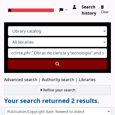
Search
Clear
history
Koha online
Advanced search
Authority search
Libraries
Refine your search
Your search returned 2 results.
Sort
Sort by: