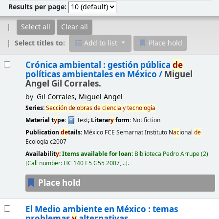
Results per page:
Select all
Clear all
Select titles to:
Add to list
Place hold
Results
Crónica ambiental : gestión pública
de
políticas ambientales en México /
Miguel
Angel Gil Corrales.
by
Gil Corrales, Miguel Angel
Series:
Sección
de
obras
de
ciencia
y
tecnología
Material t
y
pe:
Text
; Literar
y
form:
Not fiction
Publication
de
tails:
México
FCE Semarnat Instituto N
ac
ional
de
Ecología
c2007
Availabilit
y
:
Items available for loan:
Biblioteca Pedro Arrupe
(2)
Call number:
HC 140 E5 G55 2007, ..
.
Place hold
El Medio ambiente en México : temas
problemas
y
alternativas