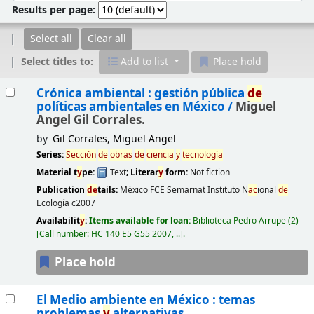
Results per page:
Select all
Clear all
Select titles to:
Add to list
Place hold
Results
Crónica ambiental : gestión pública
de
políticas ambientales en México /
Miguel
Angel Gil Corrales.
by
Gil Corrales, Miguel Angel
Series:
Sección
de
obras
de
ciencia
y
tecnología
Material t
y
pe:
Text
; Literar
y
form:
Not fiction
Publication
de
tails:
México
FCE Semarnat Instituto N
ac
ional
de
Ecología
c2007
Availabilit
y
:
Items available for loan:
Biblioteca Pedro Arrupe
(2)
Call number:
HC 140 E5 G55 2007, ..
.
Place hold
El Medio ambiente en México : temas
problemas
y
alternativas