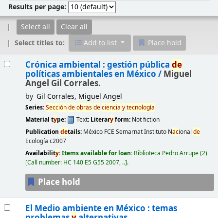
Results per page:
Select all
Clear all
Select titles to:
Add to list
Place hold
Results
Crónica ambiental : gestión pública
de
políticas ambientales en México /
Miguel
Angel Gil Corrales.
by
Gil Corrales, Miguel Angel
Series:
Sección
de
obras
de
ciencia
y
tecnología
Material t
y
pe:
Text
; Literar
y
form:
Not fiction
Publication
de
tails:
México
FCE Semarnat Instituto N
ac
ional
de
Ecología
c2007
Availabilit
y
:
Items available for loan:
Biblioteca Pedro Arrupe
(2)
Call number:
HC 140 E5 G55 2007, ..
.
Place hold
El Medio ambiente en México : temas
problemas
y
alternativas