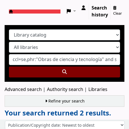
Search
Clear
history
Koha online
Advanced search
Authority search
Libraries
Refine your search
Your search returned 2 results.
Sort
Sort by: