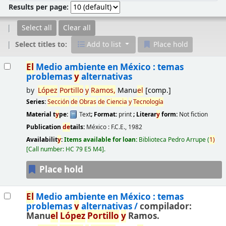
Results per page:
Select all
Clear all
Select titles to:
Add to list
Place hold
Results
El
Medio ambiente en México : temas
problemas
y
alternativas
by
López
Portillo
y
Ramos,
Manu
el
[comp.]
Series:
Sección
de
Obras
de
Ciencia
y
Tecnología
Material t
y
pe:
Text
; Format:
print
; Literar
y
form:
Not fiction
Publication
de
tails:
México :
F.C.E.,
1982
Availabilit
y
:
Items available for loan:
Biblioteca Pedro Arrupe
(
1)
Call number:
HC 79 E5 M4
.
Place hold
El
Medio ambiente en México : temas
problemas
y
alternativas /
compilador:
Manu
el
López
Portillo
y
Ramos.