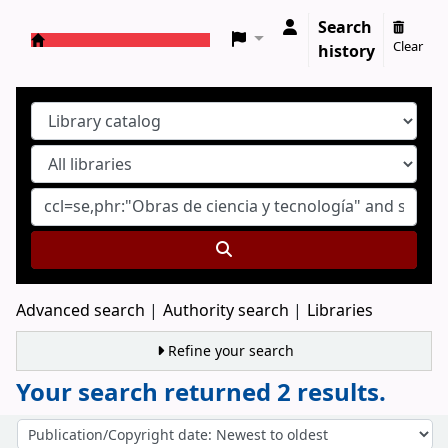
Search
Clear
history
Koha online
Advanced search
Authority search
Libraries
Refine your search
Your search returned 2 results.
Sort
Sort by: