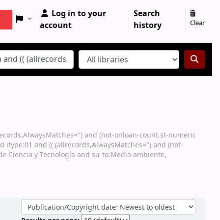
Log in to your
Search
Clear
account
history
llrecords,AlwaysMatches='') and (not-onloan-count,st-numeric
d itype:01 and (( (allrecords,AlwaysMatches='') and (not-
 de Ciencia y Tecnología and su-to:Medio ambiente,
Sort by: