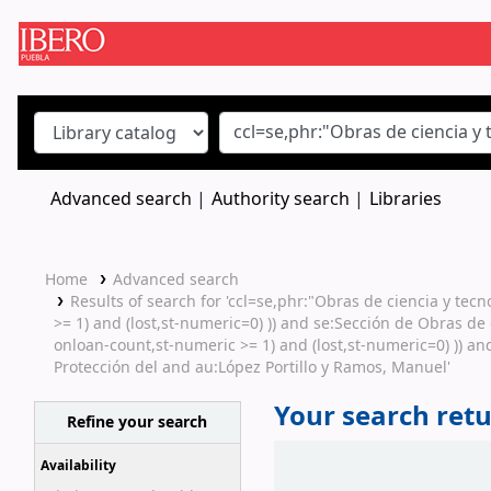
Koha online
Advanced search
Authority search
Libraries
Home
Advanced search
Results of search for 'ccl=se,phr:"Obras de ciencia y tec
>= 1) and (lost,st-numeric=0) )) and se:Sección de Obras de 
onloan-count,st-numeric >= 1) and (lost,st-numeric=0) )) a
Protección del and au:López Portillo y Ramos, Manuel'
Your search retu
Refine your search
Sort
Availability