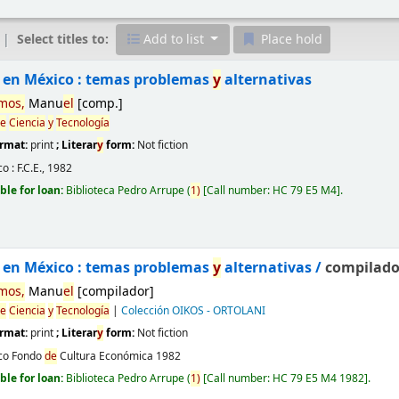
Select titles to:
Add to list
Place hold
en México : temas problemas
y
alternativas
mos,
Manu
el
[comp.]
e
Ciencia
y
Tecnología
ormat:
print
; Literar
y
form:
Not fiction
o :
F.C.E.,
1982
ble for loan:
Biblioteca Pedro Arrupe
(
1)
Call number:
HC 79 E5 M4
.
en México : temas problemas
y
alternativas /
compilado
mos,
Manu
el
[compilador]
e
Ciencia
y
Tecnología
|
Colección OIKOS - ORTOLANI
ormat:
print
; Literar
y
form:
Not fiction
co
Fondo
de
Cultura Económica
1982
ble for loan:
Biblioteca Pedro Arrupe
(
1)
Call number:
HC 79 E5 M4 1982
.