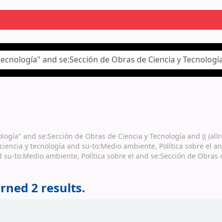
nología" and se:Sección de Obras de Ciencia y Tecnología and (( (a
ciencia y tecnología and su-to:Medio ambiente, Política sobre el an
nd su-to:Medio ambiente, Política sobre el and se:Sección de Obras
rned 2 results.