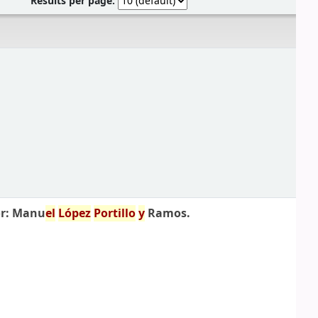
Results per page:
r: Manu
el
López
Portillo
y
Ramos.