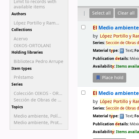
Limit to records with
available items
Select all
Clear all
Authors
López Portillo y Ram...
Results
El
Medio ambiente 
Collections
by
López
Portillo
y
Ra
Acervo
Series:
Sección
de
Obras
d
OIKOS-ORTOLANI
Material t
y
pe:
Text
; F
Holding libraries
Publication
de
tails:
Méxic
Biblioteca Pedro Arrupe
Availabilit
y
:
Items availa
Item types
Préstamo
Place hold
Series
El
Medio ambiente 
Colección OIKOS - OR...
Sección de Obras de ...
by
López
Portillo
y
Ra
Topics
Series:
Sección
de
Obras
d
Medio ambiente, Polí...
Material t
y
pe:
Text
; F
Medio ambiente, Prot...
Publication
de
tails:
Méxi
Availabilit
y
:
Items availa