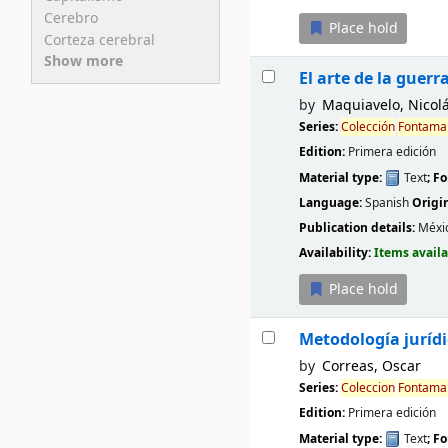
Cerebro
Place hold
Corteza cerebral
Show more
El arte de la guerr
by
Maquiavelo, Nicol
Series:
Colección
Fontama
Edition:
Primera edición
Material type:
Text
; F
Language:
Spanish
Origi
Publication details:
Méxic
Availability:
Items availa
Place hold
Metodología jurídic
by
Correas, Oscar
Series:
Coleccion
Fontama
Edition:
Primera edición
Material type:
Text
; F