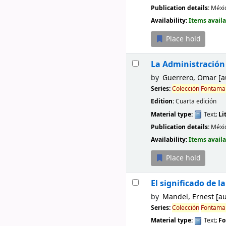
Publication details:
Méxi
Availability:
Items availa
Place hold
La Administración 
by
Guerrero, Omar
[a
Series:
Colección
Fontama
Edition:
Cuarta edición
Material type:
Text
; L
Publication details:
Méxi
Availability:
Items availa
Place hold
El significado de 
by
Mandel, Ernest
[au
Series:
Colección
Fontama
Material type:
Text
; F