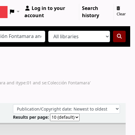
Log in to your
Search
Clear
account
history
ara and itype:01 and se:Colección Fontamara'
Sort by:
Results per page: