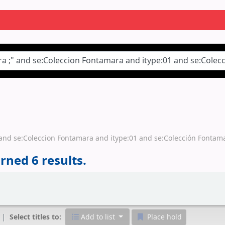
;" and se:Coleccion Fontamara and itype:01 and se:Colección Fontam
rned 6 results.
Select titles to:
Add to list
Place hold