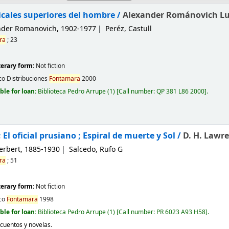
icales superiores del hombre /
Alexander Románovich Luri
ander Romanovich
, 1902-1977
Peréz, Castull
ra
; 23
iterary form:
Not fiction
co
Distribuciones
Fontamara
2000
ble for loan:
Biblioteca Pedro Arrupe
(1)
Call number:
QP 381 L86 2000
.
 El oficial prusiano ; Espiral de muerte y Sol /
D. H. Lawre
erbert
, 1885-1930
Salcedo, Rufo G
ra
; 51
iterary form:
Not fiction
co
Fontamara
1998
ble for loan:
Biblioteca Pedro Arrupe
(1)
Call number:
PR 6023 A93 H58
.
 cuentos y novelas
.