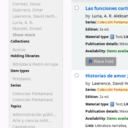
Correas, Oscar
Results
Las funciones cort
Guerrero, Omar
by
Luria, A. R. Aleks
Lawrence, David Herb...
Luria, A. R.
Series:
Colección
Fontama
Mandel, Ernest
Edition:
3a ed.
Show more
Material type:
Text
; L
Collections
Publication details:
Méxi
Acervo
Availability:
Items availa
Holding libraries
Place hold
Biblioteca Pedro Arrupe
Item types
Historias de amor ;
Préstamo
by
Lawrence, David H
Series
Series:
Colección
Fontama
Coleccion Fontamara
Edition:
2a ed.
Colección Fontamara
Material type:
Text
; L
Topics
Publication details:
Méxi
Administración públi...
Availability:
Items availa
Arte y ciencia milit...
Lists:
Literatura narrativa,
Capitalismo