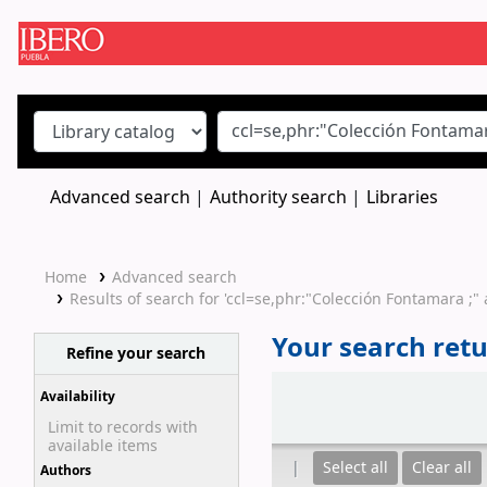
Koha online
Advanced search
Authority search
Libraries
Home
Advanced search
Results of search for 'ccl=se,phr:"Colección Fontamara 
Your search retu
Refine your search
Sort
Availability
Limit to records with
available items
Select all
Clear all
Authors