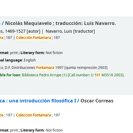
a /
Nicolás Maquiavelo ; traducción: Luis Navarro.
ás
, 1469-1527
[autor]
Navarro, Luis
[traductor]
ra
; 187
|
Colección
Fontamara
; 187
ormat:
print
; Literary form:
Not fiction
nal language:
English
o, D.F.
Distribuciones
Fontamara
1997 [quinta reimpresión 2003]
ble for loan:
Biblioteca Pedro Arrupe
(1)
Call number:
U 1
01
M3518 2003
.
a : una introducción filosófica I /
Oscar Correas
ra
; 197
|
Coleccion
Fontamara
; 197
ormat:
print
; Literary form:
Not fiction