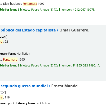
co
Distribuciones
Fontamara
1997
ble for loan:
Biblioteca Pedro Arrupe
(1)
Call number:
K 212 C67 1997
.
pública del Estado capitalista /
Omar Guerrero.
utor]
ra
; 22
iterary form:
Not fiction
co
Fontamara
1995
ble for loan:
Biblioteca Pedro Arrupe
(2)
Call number:
JF 1355 G83 1995, ..
.
la segunda guerra mundial /
Ernest Mandel.
tor]
ra
; 119
ormat:
print
; Literary form:
Not fiction