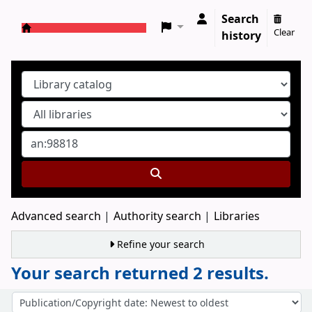
Search
Clear
history
Koha online
Advanced search
Authority search
Libraries
Refine your search
Your search returned 2 results.
Sort
Sort by: