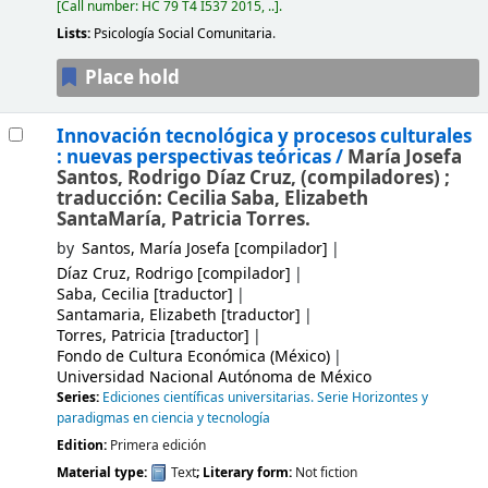
Call number:
HC 79 T4 I537 2015, ..
.
Lists:
Psicología Social Comunitaria
.
Place hold
Innovación tecnológica y procesos culturales
: nuevas perspectivas teóricas /
María Josefa
Santos, Rodrigo Díaz Cruz, (compiladores) ;
traducción: Cecilia Saba, Elizabeth
SantaMaría, Patricia Torres.
by
Santos, María Josefa
[compilador]
Díaz Cruz, Rodrigo
[compilador]
Saba, Cecilia
[traductor]
Santamaria, Elizabeth
[traductor]
Torres, Patricia
[traductor]
Fondo de Cultura Económica (México)
Universidad Nacional Autónoma de México
Series:
Ediciones científicas universitarias. Serie Horizontes y
paradigmas en ciencia y tecnología
Edition:
Primera edición
Material type:
Text
; Literary form:
Not fiction