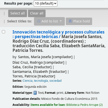
Results per page:
Select all
Clear all
Select titles to:
Add to list
Place hold
Results
Innovación tecnológica y procesos culturales
: perspectivas teóricas /
María Josefa Santos,
Rodrigo Díaz Cruz, (coordinadores) ;
traducción Cecilia Saba, Elizabeth SantaMaría,
Patricia Torres.
by
Santos, María Josefa
[compilador]
Díaz Cruz, Rodrigo
[compilador]
Saba, Cecilia
[traductor]
Santamaria, Elizabeth
[traductor]
Torres, Patricia
[traductor]
Series:
Ciencia, tecnología, sociedad
Edition:
Segunda edición
Material type:
Text
; Format:
print
; Literary form:
Not fiction
Publication details:
México
Fondo de Cultura Económica
2015
Availability:
Items available for loan:
Biblioteca Pedro Arrupe
(2)