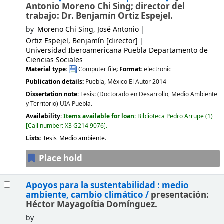
Antonio Moreno Chi Sing; director del
trabajo: Dr. Benjamín Ortiz Espejel.
by
Moreno Chi Sing, José Antonio
Ortiz Espejel, Benjamín
[director]
Universidad Iberoamericana Puebla Departamento de
Ciencias Sociales
Material type:
Computer file
; Format:
electronic
Publication details:
Puebla, México
El Autor
2014
Dissertation note:
Tesis: (Doctorado en Desarrollo, Medio Ambiente
y Territorio) UIA Puebla.
Availability:
Items available for loan:
Biblioteca Pedro Arrupe
(1)
Call number:
X3 G214 9076
.
Lists:
Tesis_Medio ambiente
.
Place hold
Apoyos para la sustentabilidad : medio
ambiente, cambio climático /
presentación:
Héctor Mayagoítia Domínguez.
by