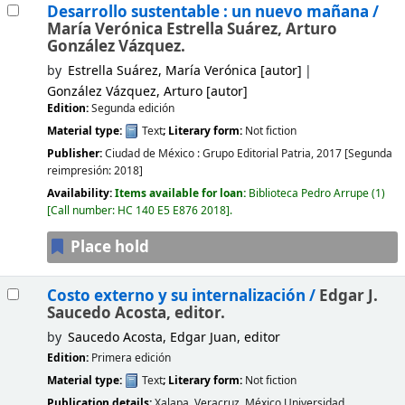
Desarrollo sustentable : un nuevo mañana /
María Verónica Estrella Suárez, Arturo
González Vázquez.
by
Estrella Suárez, María Verónica
[autor]
González Vázquez, Arturo
[autor]
Edition:
Segunda edición
Material type:
Text
; Literary form:
Not fiction
Publisher:
Ciudad de México :
Grupo Editorial Patria,
2017
[Segunda
reimpresión: 2018]
Availability:
Items available for loan:
Biblioteca Pedro Arrupe
(1)
Call number:
HC 140 E5 E876 2018
.
Place hold
Costo externo y su internalización /
Edgar J.
Saucedo Acosta, editor.
by
Saucedo Acosta, Edgar Juan
, editor
Edition:
Primera edición
Material type:
Text
; Literary form:
Not fiction
Publication details:
Xalapa, Veracruz, México
Universidad