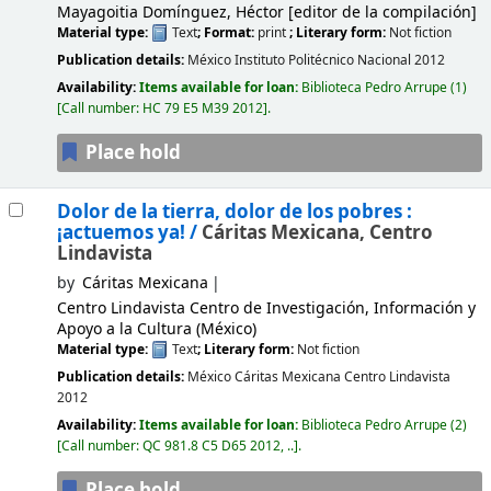
Mayagoitia Domínguez, Héctor
[editor de la compilación]
Material type:
Text
; Format:
print
; Literary form:
Not fiction
Publication details:
México
Instituto Politécnico Nacional
2012
Availability:
Items available for loan:
Biblioteca Pedro Arrupe
(1)
Call number:
HC 79 E5 M39 2012
.
Place hold
Dolor de la tierra, dolor de los pobres :
¡actuemos ya! /
Cáritas Mexicana, Centro
Lindavista
by
Cáritas Mexicana
Centro Lindavista Centro de Investigación, Información y
Apoyo a la Cultura (México)
Material type:
Text
; Literary form:
Not fiction
Publication details:
México
Cáritas Mexicana Centro Lindavista
2012
Availability:
Items available for loan:
Biblioteca Pedro Arrupe
(2)
Call number:
QC 981.8 C5 D65 2012, ..
.
Place hold