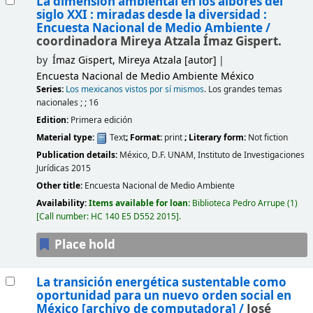
La dimensión ambiental en los albores del
siglo XXI : miradas desde la diversidad :
Encuesta Nacional de Medio Ambiente /
coordinadora Mireya Atzala Ímaz Gispert.
by
Ímaz Gispert, Mireya Atzala
[autor]
Encuesta Nacional de Medio Ambiente
México
Series:
Los mexicanos vistos por sí mismos
. Los grandes temas
nacionales ; ; 16
Edition:
Primera edición
Material type:
Text
; Format:
print
; Literary form:
Not fiction
Publication details:
México, D.F.
UNAM, Instituto de Investigaciones
Jurídicas
2015
Other title:
Encuesta Nacional de Medio Ambiente
Availability:
Items available for loan:
Biblioteca Pedro Arrupe
(1)
Call number:
HC 140 E5 D552 2015
.
Place hold
La transición energética sustentable como
oportunidad para un nuevo orden social en
México
[archivo de computadora] /
José