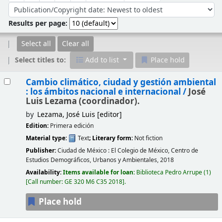
Sort by:
Results per page:
Select all
Clear all
Select titles to:
Add to list
Place hold
Results
Cambio climático, ciudad y gestión ambiental
: los ámbitos nacional e internacional /
José
Luis Lezama (coordinador).
by
Lezama, José Luis
[editor]
Edition:
Primera edición
Material type:
Text
; Literary form:
Not fiction
Publisher:
Ciudad de México :
El Colegio de México, Centro de
Estudios Demográficos, Urbanos y Ambientales,
2018
Availability:
Items available for loan:
Biblioteca Pedro Arrupe
(1)
Call number:
GE 320 M6 C35 2018
.
Place hold