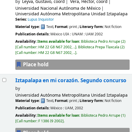
by
Leyva, Gustavo, coord
Vera, Héctor, coord
Universidad Nacional Autónoma de México
Universidad Autónoma Metropolitana Unidad Iztapalapa
Series:
Lupus Inquisitor
Material type:
Text
; Format:
print
; Literary form:
Not fiction
Publication details:
México
UIA : UNAM : UAM
2002
Availability:
Items available for loan:
Biblioteca Pedro Arrupe
(2)
Call number:
HM 22 G8 N67 2002, ..
.
Biblioteca Prepa Tlaxcala
(2)
Call number:
HM 22 G8 N67 2002, ..
.
Place hold
Iztapalapa en mi corazón. Segundo concurso
by
Universidad Autónoma Metropolitana Unidad Iztapalapa
Material type:
Text
; Format:
print
; Literary form:
Not fiction
Publication details:
México :
UAM,
2002
Availability:
Items available for loan:
Biblioteca Pedro Arrupe
(1)
Call number:
F 1386 I9 2002
.