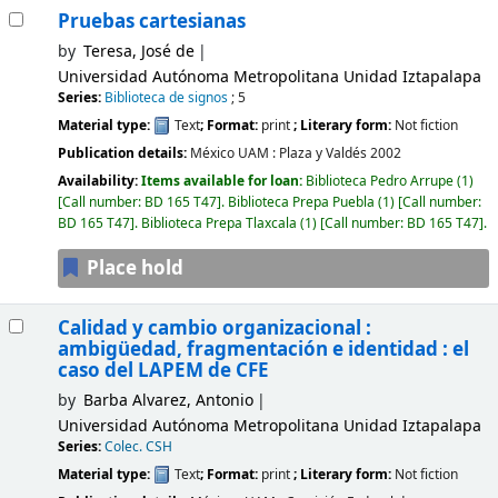
Pruebas cartesianas
by
Teresa, José de
Universidad Autónoma Metropolitana Unidad Iztapalapa
Series:
Biblioteca de signos
; 5
Material type:
Text
; Format:
print
; Literary form:
Not fiction
Publication details:
México
UAM : Plaza y Valdés
2002
Availability:
Items available for loan:
Biblioteca Pedro Arrupe
(1)
Call number:
BD 165 T47
.
Biblioteca Prepa Puebla
(1)
Call number:
BD 165 T47
.
Biblioteca Prepa Tlaxcala
(1)
Call number:
BD 165 T47
.
Place hold
Calidad y cambio organizacional :
ambigüedad, fragmentación e identidad : el
caso del LAPEM de CFE
by
Barba Alvarez, Antonio
Universidad Autónoma Metropolitana Unidad Iztapalapa
Series:
Colec. CSH
Material type:
Text
; Format:
print
; Literary form:
Not fiction