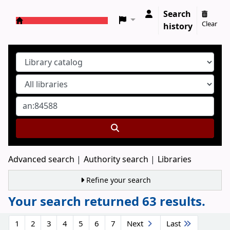
Search
Clear
history
Koha online
Advanced search
Authority search
Libraries
Refine your search
Your search returned 63 results.
Sort
1
2
3
4
5
6
7
Next
Last