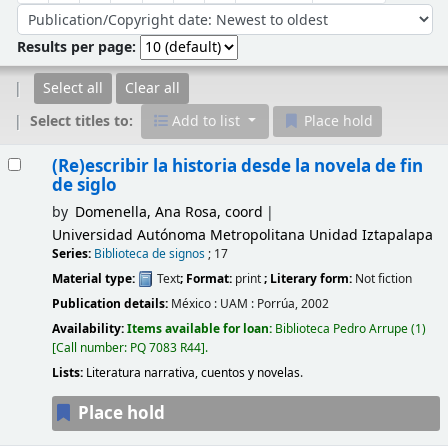
Sort by:
Results per page:
Select all
Clear all
Select titles to:
Add to list
Place hold
Results
(Re)escribir la historia desde la novela de fin
de siglo
by
Domenella, Ana Rosa, coord
Universidad Autónoma Metropolitana Unidad Iztapalapa
Series:
Biblioteca de signos
; 17
Material type:
Text
; Format:
print
; Literary form:
Not fiction
Publication details:
México :
UAM : Porrúa,
2002
Availability:
Items available for loan:
Biblioteca Pedro Arrupe
(1)
Call number:
PQ 7083 R44
.
Lists:
Literatura narrativa, cuentos y novelas
.
Place hold