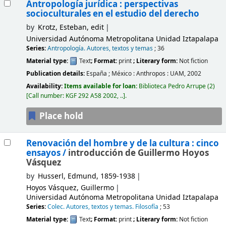
Antropología jurídica : perspectivas
socioculturales en el estudio del derecho
by
Krotz, Esteban, edit
Universidad Autónoma Metropolitana Unidad Iztapalapa
Series:
Antropología. Autores, textos y temas
; 36
Material type:
Text
; Format:
print
; Literary form:
Not fiction
Publication details:
España ; México :
Anthropos : UAM,
2002
Availability:
Items available for loan:
Biblioteca Pedro Arrupe
(2)
Call number:
KGF 292 A58 2002, ..
.
Place hold
Renovación del hombre y de la cultura : cinco
ensayos /
introducción de Guillermo Hoyos
Vásquez
by
Husserl, Edmund
, 1859-1938
Hoyos Vásquez, Guillermo
Universidad Autónoma Metropolitana Unidad Iztapalapa
Series:
Colec. Autores, textos y temas. Filosofía
; 53
Material type:
Text
; Format:
print
; Literary form:
Not fiction