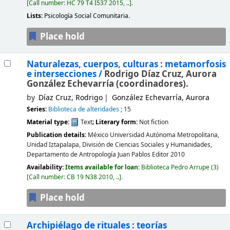
Call number:
HC 79 T4 I537 2015, ..
.
Lists:
Psicología Social Comunitaria
.
Place hold
Naturalezas, cuerpos, culturas : metamorfosis
e intersecciones /
Rodrigo Díaz Cruz, Aurora
González Echevarría (coordinadores).
by
Díaz Cruz, Rodrigo
González Echevarría, Aurora
Series:
Biblioteca de alteridades
; 15
Material type:
Text
; Literary form:
Not fiction
Publication details:
México
Universidad Autónoma Metropolitana,
Unidad Iztapalapa, División de Ciencias Sociales y Humanidades,
Departamento de Antropología Juan Pablos Editor
2010
Availability:
Items available for loan:
Biblioteca Pedro Arrupe
(3)
Call number:
CB 19 N38 2010, ..
.
Place hold
Archipiélago de rituales : teorías