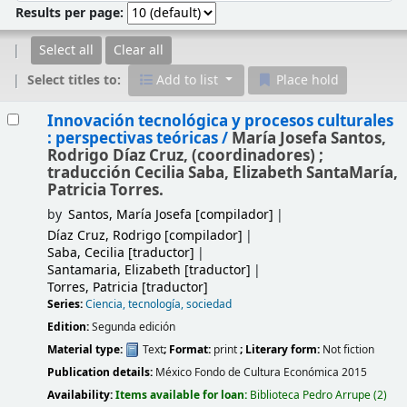
Results per page:
Select all
Clear all
Select titles to:
Add to list
Place hold
Results
Innovación tecnológica y procesos culturales
: perspectivas teóricas /
María Josefa Santos,
Rodrigo Díaz Cruz, (coordinadores) ;
traducción Cecilia Saba, Elizabeth SantaMaría,
Patricia Torres.
by
Santos, María Josefa
[compilador]
Díaz Cruz, Rodrigo
[compilador]
Saba, Cecilia
[traductor]
Santamaria, Elizabeth
[traductor]
Torres, Patricia
[traductor]
Series:
Ciencia, tecnología, sociedad
Edition:
Segunda edición
Material type:
Text
; Format:
print
; Literary form:
Not fiction
Publication details:
México
Fondo de Cultura Económica
2015
Availability:
Items available for loan:
Biblioteca Pedro Arrupe
(2)