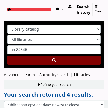
Search
Clear
history
Koha online
Advanced search
Authority search
Libraries
Refine your search
Your search returned 4 results.
Sort
Sort by: