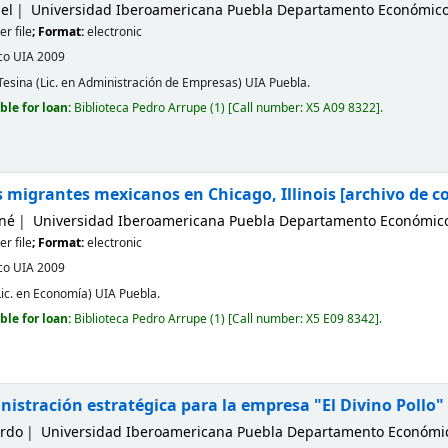
el
Universidad Iberoamericana Puebla Departamento Económico
r file
; Format:
electronic
co
UIA
2009
 Tesina (Lic. en Administración de Empresas) UIA Puebla.
ble for loan:
Biblioteca Pedro Arrupe
(1)
Call number:
X5 A09 8322
.
 migrantes mexicanos en Chicago, Illinois
[archivo de 
ené
Universidad Iberoamericana Puebla Departamento Económico
r file
; Format:
electronic
co
UIA
2009
Lic. en Economía) UIA Puebla.
ble for loan:
Biblioteca Pedro Arrupe
(1)
Call number:
X5 E09 8342
.
istración estratégica para la empresa "El Divino Pollo"
ardo
Universidad Iberoamericana Puebla Departamento Económic