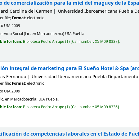
co de comercialización para la miel del maguey de la Esp
arci Carolina del Carmen
Universidad Iberoamericana Puebla D
r file
; Format:
electronic
co
UIA
2009
Servicio Social (Lic. en Mercadotecnia) UIA Puebla.
ble for loan:
Biblioteca Pedro Arrupe
(1)
Call number:
X5 M09 8337
.
ión integral de marketing para El Sueño Hotel & Spa
[ar
uis Fernando
Universidad Iberoamericana Puebla Departamento 
r file
; Format:
electronic
co
UIA
2009
Lic. en Mercadotecnia) UIA Puebla.
ble for loan:
Biblioteca Pedro Arrupe
(1)
Call number:
X5 M09 8336
.
tificación de competencias laborales en el Estado de Pu