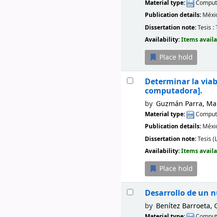
Material type:
Compute
Publication details:
Méxi
Dissertation note:
Tesis :
Availability:
Items availa
Place hold
Determinar la viab
computadora].
by
Guzmán Parra, Mar
Material type:
Compute
Publication details:
Méxi
Dissertation note:
Tesis (
Availability:
Items availa
Place hold
Desarrollo de un n
by
Benítez Barroeta, 
Material type:
Compute