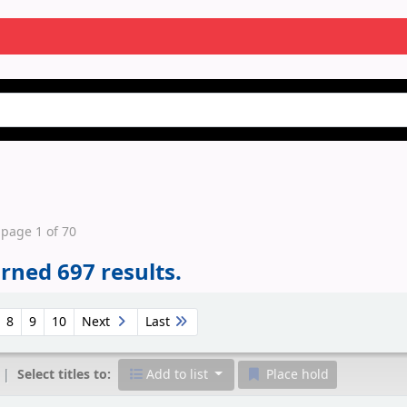
 page 1 of 70
rned 697 results.
8
9
10
Next
Last
Select titles to:
Add to list
Place hold