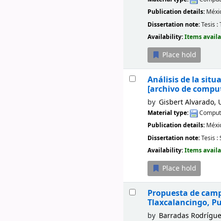
Publication details:
Méxi
Dissertation note:
Tesis :
Availability:
Items availa
Place hold
Análisis de la sit
[archivo de compu
by
Gisbert Alvarado, 
Material type:
Compute
Publication details:
Méxi
Dissertation note:
Tesis :
Availability:
Items availa
Place hold
Propuesta de camp
Tlaxcalancingo, P
by
Barradas Rodríguez