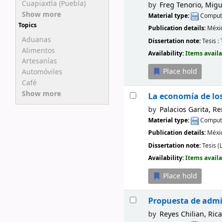
Cuapiaxtla (Puebla)
by
Freg Tenorio, Migu
Show more
Material type:
Compute
Topics
Publication details:
Méxi
Aduanas
Dissertation note:
Tesis :
Alimentos
Availability:
Items availa
Artesanías
Place hold
Automóviles
Café
Show more
La economía de los
by
Palacios Garita, R
Material type:
Compute
Publication details:
Méxi
Dissertation note:
Tesis (
Availability:
Items availa
Place hold
Propuesta de admin
by
Reyes Chilian, Ric