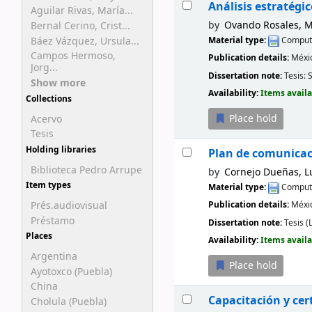
Análisis estratégi
Aguilar Rivas, María...
by
Ovando Rosales, M
Bernal Cerino, Crist...
Báez Vázquez, Ursula...
Material type:
Compute
Campos Hermoso,
Publication details:
Méxi
Jorg...
Dissertation note:
Tesis: 
Show more
Availability:
Items availa
Collections
Place hold
Acervo
Tesis
Holding libraries
Plan de comunicac
Biblioteca Pedro Arrupe
by
Cornejo Dueñas, L
Item types
Material type:
Compute
Prés.audiovisual
Publication details:
Méxi
Préstamo
Dissertation note:
Tesis (
Places
Availability:
Items availa
Argentina
Place hold
Ayotoxco (Puebla)
China
Capacitación y cer
Cholula (Puebla)