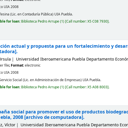
co
UIA
2008
 Tesina (Lic. en Contaduría Pública) UIA Puebla.
ble for loan:
Biblioteca Pedro Arrupe
(1)
Call number:
X5 C08 7930
.
uación actual y propuesta para un fortalecimiento y desar
tadora].
Ursula
Universidad Iberoamericana Puebla Departamento Económ
r file
; Format:
electronic
co
UIA
2008
 Servicio Social (Lic. en Administración de Empresas) UIA Puebla.
ble for loan:
Biblioteca Pedro Arrupe
(1)
Call number:
X5 A08 8003
.
aña social para promover el uso de productos biodegra
uebla, 2008
[archivo de computadora].
, Víctor
Universidad Iberoamericana Puebla Departamento Econ