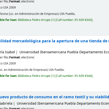
r file
; Format:
electronic
co
UIA
2009
 Tesina (Lic. en Administración de Empresas) UIA Puebla.
ble for loan:
Biblioteca Pedro Arrupe
(1)
Call number:
X5 A09 8343
.
ilidad mercadológica para la apertura de una tienda de 
ía Isabel
Universidad Iberoamericana Puebla Departamento Eco
r file
; Format:
electronic
co
UIA
2009
Lic. en Administración de Empresas) UIA Puebla.
ble for loan:
Biblioteca Pedro Arrupe
(1)
Call number:
X5 A09 8344
.
uevo producto de consumo en el ramo textil y su viabili
Gabriela
Universidad Iberoamericana Puebla Departamento Econ
r file
; Format:
electronic