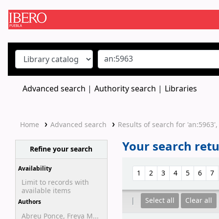
Koha online
Advanced search
Authority search
Libraries
Home
Advanced search
Results of search for 'an:5963',
Your search retu
Refine your search
Sort
Availability
1
2
3
4
5
6
7
Limit to records with
available items
Select all
Clear all
Authors
Abreu Ponce, Freya M...
Results