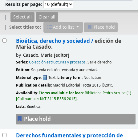
Results per page:
Select all
Clear all
Select titles to:
Add to list
Place hold
Results
Bioética, derecho y sociedad /
edición de
María Casado.
by
Casado, María
[editor]
Series:
Colección estructuras y procesos
. Serie derecho
Edition:
Segunda edición revisada y aumentada
Material type:
Text
; Literary form:
Not fiction
Publication details:
Madrid
Editorial Trotta
2015 ©2015
Availability:
Items available for loan:
Biblioteca Pedro Arrupe
(1)
Call number:
KKT 3115 B556 2015
.
Lists:
Bioética
.
Place hold
Derechos fundamentales y protección de