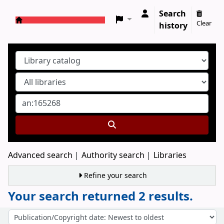
Search
Clear
history
Koha online
Advanced search
Authority search
Libraries
Refine your search
Your search returned 2 results.
Sort
Sort by: