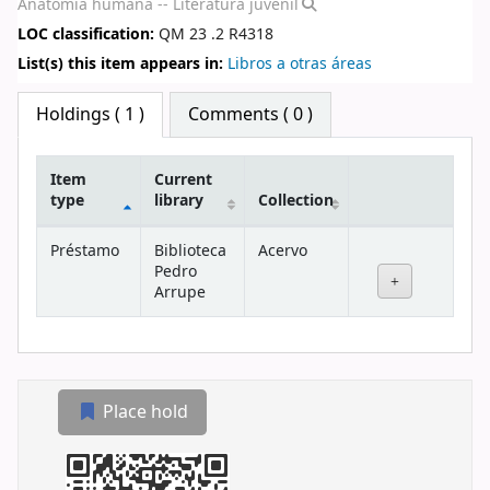
Anatomía humana -- Literatura juvenil
LOC classification:
QM 23 .2 R4318
List(s) this item appears in:
Libros a otras áreas
Star ratings
Holdings
( 1 )
Comments ( 0 )
Item
Current
type
library
Collection
Holdings
Préstamo
Biblioteca
Acervo
Pedro
Arrupe
Place hold