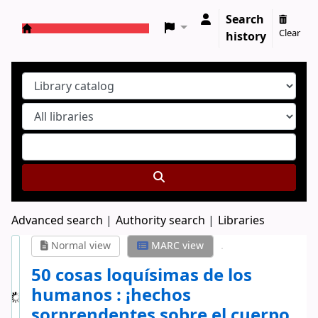
Search
Clear
history
Koha online
Advanced search
Authority search
Libraries
Normal view
MARC view
50 cosas loquísimas de los
humanos : ¡hechos
sorprendentes sobre el cuerpo