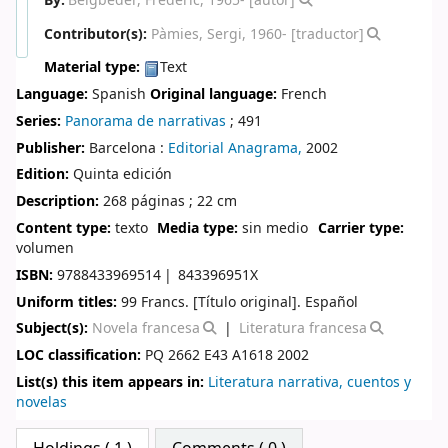
By:
Beigbeder, Frédéric
, 1965-
[autor]
Contributor(s):
Pàmies, Sergi
, 1960-
[traductor]
Material type:
Text
Language:
Spanish
Original language:
French
Series:
Panorama de narrativas
; 491
Publisher:
Barcelona :
Editorial Anagrama,
2002
Edition:
Quinta edición
Description:
268 páginas ; 22 cm
Content type:
texto
Media type:
sin medio
Carrier type:
volumen
ISBN:
9788433969514
843396951X
Uniform titles:
99 Francs. [Título original]. Español
Subject(s):
Novela francesa
Literatura francesa
LOC classification:
PQ 2662 E43 A1618 2002
List(s) this item appears in:
Literatura narrativa, cuentos y
novelas
Star ratings