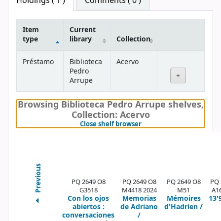
Holdings
( 1 )
Comments ( 0 )
Item
Current
type
library
Collection
Holdings
Préstamo
Biblioteca
Acervo
Pedro
Arrupe
Browsing Biblioteca Pedro Arrupe shelves
,
Collection: Acervo
(Hides shelf browser)
Close shelf browser
Previous
PQ 2649 O8
PQ 2649 O8
PQ 2649 O8
PQ 
G3518
M4418 2024
M51
A1
Con los ojos
Memorias
Mémoires
13'
abiertos :
de Adriano
d'Hadrien /
conversaciones
/