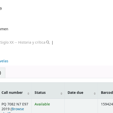
9
umen
iglo XX -- Historia y crítica
velas
)
Call number
Status
Date due
Barcod
PQ 7082 N7 E97
Available
159424
2019 (
Browse