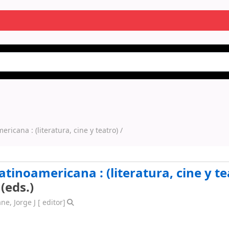
americana :
(literatura, cine y teatro) /
latinoamericana : (literatura, cine y te
(eds.)
ne, Jorge J
[ editor]