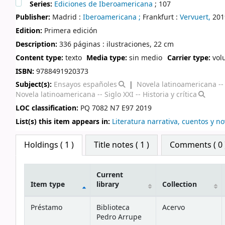
Series:
Ediciones de Iberoamericana
; 107
Publisher:
Madrid :
Iberoamericana ;
Frankfurt :
Vervuert,
201
Edition:
Primera edición
Description:
336 páginas : ilustraciones, 22 cm
Content type:
texto
Media type:
sin medio
Carrier type:
vol
ISBN:
9788491920373
Subject(s):
Ensayos españoles
Novela latinoamericana -- S
Novela latinoamericana -- Siglo XXI -- Historia y crítica
LOC classification:
PQ 7082 N7 E97 2019
List(s) this item appears in:
Literatura narrativa, cuentos y no
Star ratings
Holdings
( 1 )
Title notes ( 1 )
Comments ( 0 
Current
Item type
library
Collection
Holdings
Préstamo
Biblioteca
Acervo
Pedro Arrupe