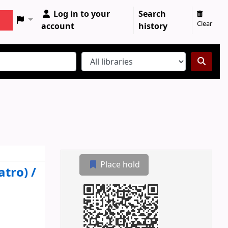
Log in to your
Search
Clear
account
history
Place hold
atro) /