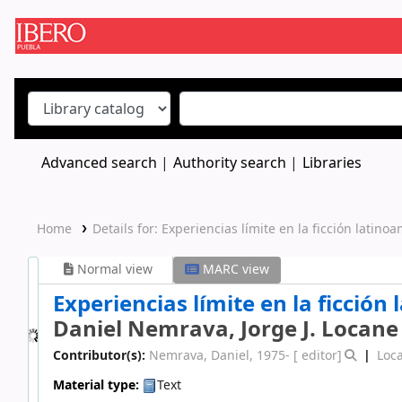
Koha online
Advanced search
Authority search
Libraries
Home
Details for:
Experiencias límite en la ficción latino
Normal view
MARC view
Experiencias límite en la ficción 
Daniel Nemrava, Jorge J. Locane 
Contributor(s):
Nemrava, Daniel
, 1975-
[ editor]
Loca
Material type:
Text