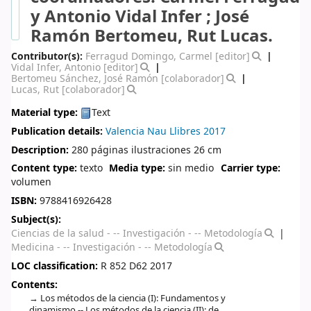
y Antonio Vidal Infer ; José
Ramón Bertomeu, Rut Lucas.
Contributor(s):
Ferragud Domingo, Carmel
[editor]
Vidal Infer, Antonio
[editor]
Bertomeu Sánchez, José Ramón
[colaborador]
Lucas, Rut
[colaborador]
Material type:
Text
Publication details:
Valencia
Nau Llibres
2017
Description:
280 páginas ilustraciones 26 cm
Content type:
texto
Media type:
sin medio
Carrier type:
volumen
ISBN:
9788416926428
Subject(s):
Ciencias de la salud - -- Investigación - -- Metodología
Medicina - -- Investigación - -- Metodología
LOC classification:
R 852 D62 2017
Contents:
Los métodos de la ciencia (I): Fundamentos y
dinamismo -- Los métodos de la ciencia (II): de