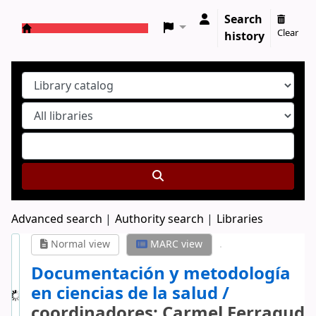
Search
Clear
history
Koha online
Advanced search
Authority search
Libraries
Normal view
MARC view
Documentación y metodología
en ciencias de la salud /
coordinadores: Carmel Ferragud