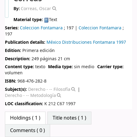
By:
Correas, Oscar
Material type:
Text
Series:
Coleccion Fontamara
; 197
|
Coleccion Fontamara
;
197
Publication details:
México
Distribuciones Fontamara
1997
Edition:
Primera edición
Description:
249 páginas 21 cm
Content type:
texto
Media type:
sin medio
Carrier type:
volumen
ISBN:
968-476-282-8
Subject(s):
Derecho - -- Filosofía
Derecho - -- Metodología
LOC classification:
K 212 C67 1997
Star ratings
Holdings
( 1 )
Title notes ( 1 )
Comments ( 0 )