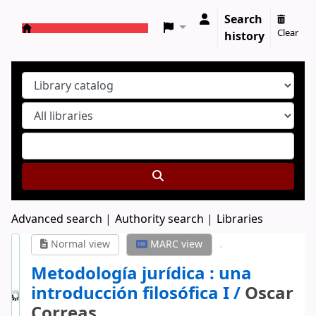
Search
Clear
history
Koha online
Advanced search
Authority search
Libraries
Normal view
MARC view
Metodología jurídica : una
introducción filosófica I /
Oscar
Correas