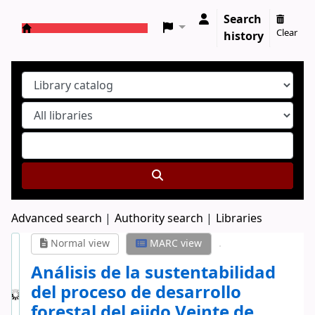
Search
Clear
history
Koha online
Advanced search
Authority search
Libraries
Normal view
MARC view
Análisis de la sustentabilidad
del proceso de desarrollo
forestal del ejido Veinte de