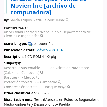
Noviembre
[archivo de
computadora]
By:
García Trujillo, Zazil-Ha-Mucui-Kac
Contributor(s):
Universidad Iberoamericana Puebla Departamento de
Ciencias e Ingenierías
Material type:
Computer file
Publication details:
México
2006
UIA
Description:
1 CD-ROM 4 1/2 plg
Subject(s):
Desarrollo sustentable - -- Ejido Veinte de Noviembre
(Calakmul, Campeche)
Bosques - -- México
Protección forestal - -- Campeche
Conservación forestal - -- Bosque maya
Other classification:
X3 G206
Dissertation note:
Tesis (Maestría en Estudios Regionales en
Medio Ambiente y Desarrollo) UIA Puebla