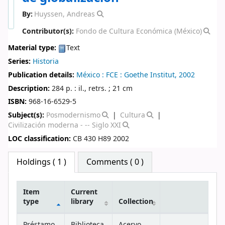
By:
Huyssen, Andreas
Contributor(s):
Fondo de Cultura Económica (México)
Material type:
Text
Series:
Historia
Publication details:
México :
FCE : Goethe Institut,
2002
Description:
284 p. : il., retrs. ; 21 cm
ISBN:
968-16-6529-5
Subject(s):
Posmodernismo
Cultura
Civilización moderna - -- Siglo XXI
LOC classification:
CB 430 H89 2002
Star ratings
Holdings
( 1 )
Comments ( 0 )
Item
Current
type
library
Collection
Holdings
Préstamo
Biblioteca
Acervo