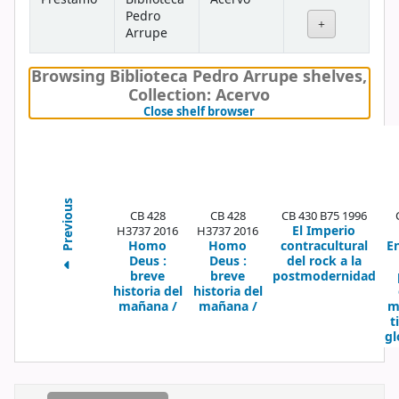
Pedro
Arrupe
Browsing Biblioteca Pedro Arrupe shelves
,
Collection: Acervo
(Hides shelf browser)
Close shelf browser
Previous
CB 428
CB 428
CB 430 B75 1996
El Imperio
H3737 2016
H3737 2016
Homo
Homo
contracultural
E
Deus :
Deus :
del rock a la
breve
breve
postmodernidad
historia del
historia del
mañana /
mañana /
m
t
gl