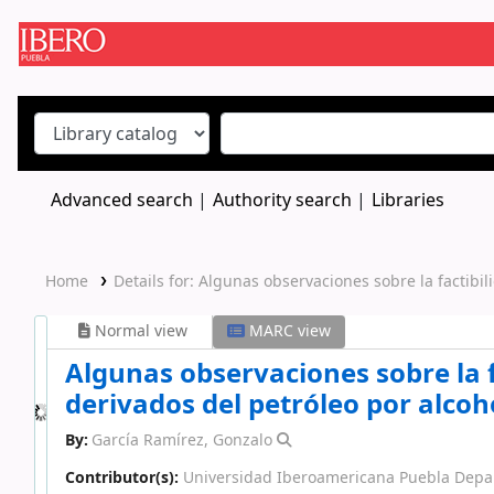
Koha online
Advanced search
Authority search
Libraries
Home
Details for:
Algunas observaciones sobre la factibili
Normal view
MARC view
Algunas observaciones sobre la f
derivados del petróleo por alcoho
By:
García Ramírez, Gonzalo
Contributor(s):
Universidad Iberoamericana Puebla Depar