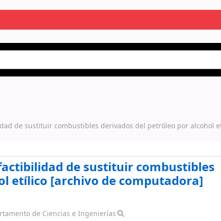
dad de sustituir combustibles derivados del petróleo por alcohol et
actibilidad de sustituir combustibles
l etílico
[archivo de computadora]
tamento de Ciencias e Ingenierías