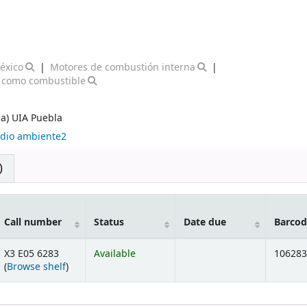
éxico
Motores de combustión interna
 como combustible
ca) UIA Puebla
dio ambiente2
)
Call number
Status
Date due
Barcod
X3 E05 6283
Available
106283
(Opens below)
(
Browse shelf
)