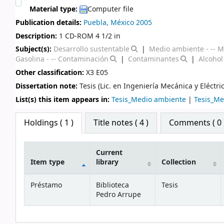
Material type:
Computer file
Publication details:
Puebla, México
2005
Description:
1 CD-ROM 4 1/2 in
Subject(s):
Desarrollo sustentable
Medio ambiente - -- M
Gasolina - -- Contaminación
Contaminantes
Alcohol
Other classification:
X3 E05
Dissertation note:
Tesis (Lic. en Ingeniería Mecánica y Eléctri
List(s) this item appears in:
Tesis_Medio ambiente
|
Tesis_Me
Star ratings
Holdings
( 1 )
Title notes ( 4 )
Comments ( 0 
Current
Item type
library
Collection
Holdings
Préstamo
Biblioteca
Tesis
Pedro Arrupe