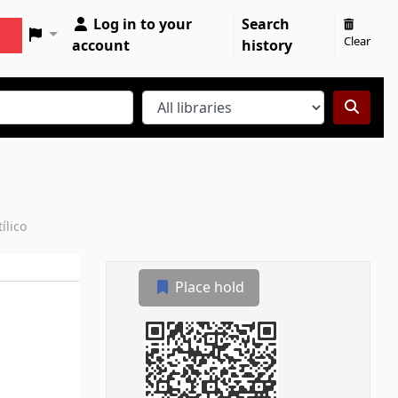
Log in to your
Search
Clear
account
history
ílico
Place hold