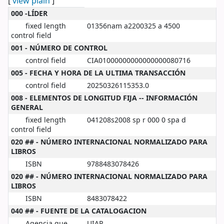
[
view plain
]
MARC details
000 -LÍDER
fixed length
01356nam a2200325 a 4500
control field
001 - NÚMERO DE CONTROL
control field
CIA01000000000000000080716
005 - FECHA Y HORA DE LA ULTIMA TRANSACCIÓN
control field
20250326115353.0
008 - ELEMENTOS DE LONGITUD FIJA -- INFORMACIÓN
GENERAL
fixed length
041208s2008 sp r 000 0 spa d
control field
020 ## - NÚMERO INTERNACIONAL NORMALIZADO PARA
LIBROS
ISBN
9788483078426
020 ## - NÚMERO INTERNACIONAL NORMALIZADO PARA
LIBROS
ISBN
8483078422
040 ## - FUENTE DE LA CATALOGACION
Agencia que
UIAP