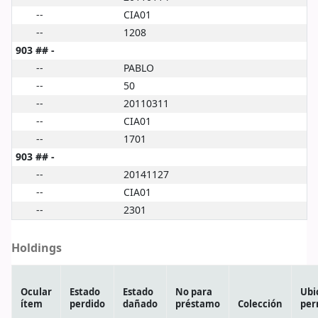
--
CIA01
--
1208
903 ## -
--
PABLO
--
50
--
20110311
--
CIA01
--
1701
903 ## -
--
20141127
--
CIA01
--
2301
Holdings
Ocular
Estado
Estado
No para
Ubi
ítem
perdido
dañado
préstamo
Colección
per