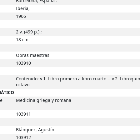
Barcelona, España :
Iberia,
1966
2 v. (499 p.) ;
18 cm.
Obras maestras
103910
Contenido: v.1. Libro primero a libro cuarto -- v.2. Libroquin
octavo
MÁTICO
de
Medicina griega y romana
103911
Blánquez, Agustín
103912