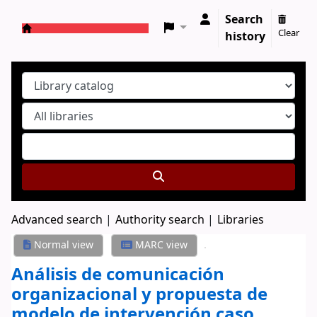
Search
Clear
history
Koha online
Advanced search
Authority search
Libraries
Normal view
MARC view
Análisis de comunicación
organizacional y propuesta de
modelo de intervención
caso